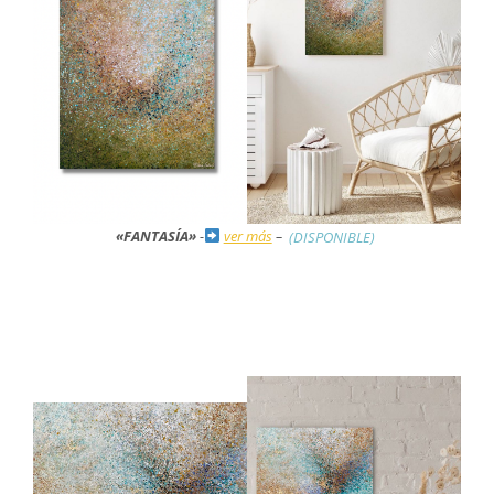
«FANTASÍA»
-
ver más
–
(DISPONIBLE)