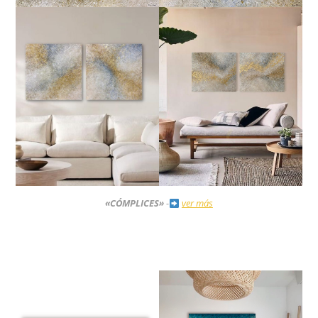
«CÓMPLICES»
-
ver más